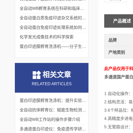
全自动WB孵育系统在科研和临床实验中的关键角色
全自动蛋白质免疫印迹杂交系统的应用与优势
产品概述
全自动蛋白免疫印迹处理系统如何提升实验效率与质量
化学发光成像技术的科学探索
品牌
蛋白印迹膜孵育洗涤机——分子生物学实验的高效助手
产地类别
此产品仅用于
相关文章
多通道国产蛋
RELATED ARTICLES
1.自动化操作
蛋白印迹膜孵育洗涤机：提升实验效率与精确度
2.结构灵活：
全自动抗体孵育仪：赋能生物检测的精准进阶
3.6个样品位：
4.高精度步进
全自动WB工作站的操作步骤介绍
5.无管路设计
多通道蛋白印迹仪：免疫遗传学研究的重要工具