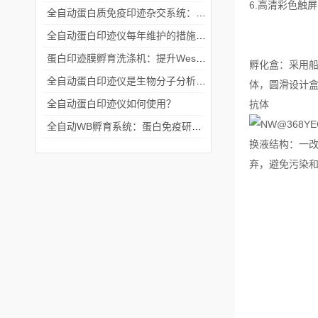
6.高清彩色触
全自动蛋白质免疫印迹杂交系统：科研精准化的得力助手
全自动蛋白印迹仪每年维护的措施有哪些？
蛋白印迹膜孵育洗涤机：提升Western Blot实验效率与重现性的智能助手
孵化盒：采用船
全自动蛋白印迹仪是生物分子分析的重要工具
体，圆滑设计盒
全自动蛋白印迹仪如何使用？
抗体
全自动WB孵育系统：蛋白免疫研究的高效引擎
换液结构：一
弃，避免污染