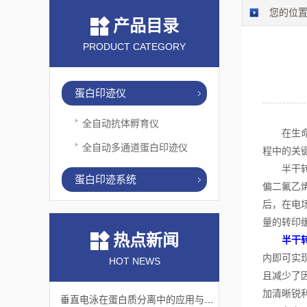
您的位
产品目录
PRODUCT CATEGORY
蛋白印迹仪
全自动抗体孵育仪
在生命科
全自动多通道蛋白印迹仪
程中的关
半干转印
蛋白印迹系统
偏二氟乙
后，在电
量的转印
热点新闻
半干
内即可实
HOT NEWS
且减少了
加清晰锐
垂直电泳在蛋白质分离中的应用与挑战