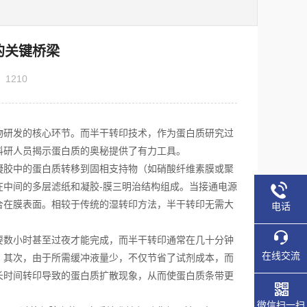
的关键桥梁
：
1210
研发的核心环节。而半干转印技术，作为蛋白质研究过
科研人员揭示蛋白质的奥秘提供了有力工具。
胶中的蛋白质转移到固相支持物（如硝酸纤维素膜或聚
中间的多层滤纸和凝胶-膜三明治结构组成。当接通电源
合在膜表面。相较于传统的湿转印方法，半干转印无需大
电话
要数小时甚至过夜才能完成，而半干转印通常在几十分钟
在线交流
。其次，由于所需缓冲液量少，不仅节省了试剂成本，而
长时间转印导致的蛋白质扩散现象，从而使蛋白质条带更
微信扫一扫