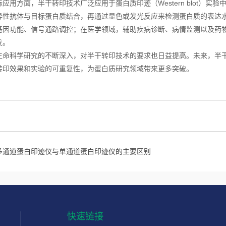
用方面，半干转印技术广泛应用于蛋白质印迹（Western blot）实
异性抗体与目标蛋白质结合，再通过显色或发光反应来检测蛋白质的表达
基因功能、信号通路调控；在医学领域，辅助疾病诊断、病情监测以及药
发。
科学研究的不断深入，对半干转印技术的要求也日益提高。未来，半干
转印效果和实验的可重复性，为蛋白质研究领域带来更多突破。
多通道蛋白印迹仪与单通道蛋白印迹仪的主要区别
快速链接