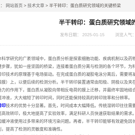
置：
网站首页
>
技术文章
> 半干转印：蛋白质研究领域的关键桥梁
半干转印：蛋白质研究领域
发布日期：
2025-01-15
浏览人气
学研究的广袤领域中，蛋白质分析是探索细胞功能、疾病机制以及药物
键步骤，犹如一座坚固的桥梁，连接着蛋白质分离与检测的各个环节，为
技术的原理基于电场驱动。在完成蛋白质的凝胶电泳分离后，需要将凝
烯膜）上，以便后续的检测分析。半干转印装置通常由阳极、阴极以及夹在
场力的作用下，蛋白质从凝胶向带相反电荷的膜上迁移，并最终牢固地结
缓冲液，大大缩短了转印时间，同时还能保持较高的转印效率和分辨率。
转印
技术的优势十分显著。首先，时间成本大幅降低。传统湿转印往往需
现高效转印，极大地提高了实验效率，满足科研人员快速获取结果的需求
因缓冲液使用过多带来的环境污染问题。再者，半干转印能够有效避免因
利，提高了检测的灵敏度和准确性。