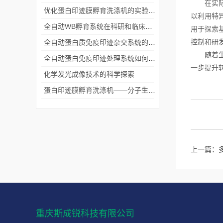
在实际应
优化蛋白印迹膜孵育洗涤机的实验流程
以利用特
全自动WB孵育系统在科研和临床实验中的关键角色
用于探索
控制和研
全自动蛋白质免疫印迹杂交系统的应用与优势
随着生命
全自动蛋白免疫印迹处理系统如何提升实验效率与质量
一步提升
化学发光成像技术的科学探索
蛋白印迹膜孵育洗涤机——分子生物学实验的高效助手
上一篇：
重庆斯成锐科技有限公司