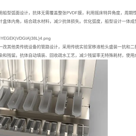
用船型弧面设计，抗体无需覆盖整张PVDF膜，利用摇床特异角度，周期
计盒体内角，结合疏水材料，减少抗体损失。优化弧度，船型设计一体成型
一改其他类传统设备的管路设计，采用传统实验室移液枪头盛装一抗和二
染和残留。抗体自动填装、回收疏水工艺，减少残留率无特殊耗材，使用