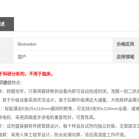
述
Biotowbin
价格区间
国产
应用领域
于科研分析的，不用于临床。
印迹仪
特点：
操作：转膜完毕，只需将膜转移到设备内即可自动完成封闭，洗膜一抗二抗
活：易于升级设备采用灵活设计，易于后期升级满足大通量，大规格样品需
位：标配满足6张25x110mm膜同时孵育，可支持3张90x110mm全膜，或者
步进电机：采用高精度步进电机重复性好，可靠性高。
设计：试剂盛装摒弃传统管路设计，每个样品及试剂均独立封装，无管路交
色触屏：采用人体工程学设计，防水处理内屏，适应高湿度工作环境。