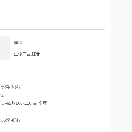
面议
生物产业,综合
杂交等步骤。
求。
支持2张160x110mm全膜。
叉污染可能。