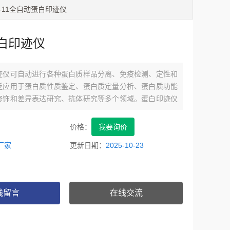
S-11全自动蛋白印迹仪
白印迹仪
迹仪可自动进行各种蛋白质样品分离、免疫检测、定性和
泛应用于蛋白质性质鉴定、蛋白质定量分析、蛋白质功能
修饰和差异表达研究、抗体研究等多个领域。蛋白印迹仪
仪是一种用于检测蛋白质的仪器。它能够快速、准确地检
白质，帮助科学家们更好地理解生命过程中蛋白质的作
价格：
我要询价
开发新药物提供支持。
厂家
更新日期：
2025-10-23
线留言
在线交流