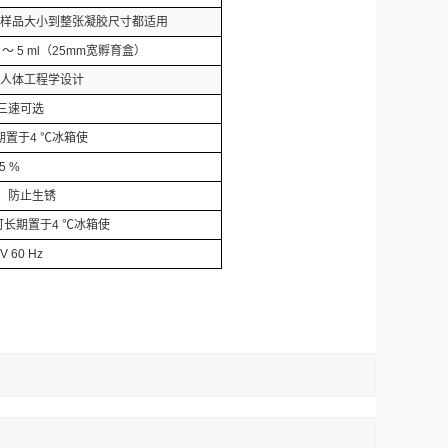
mm，从常规样品大小到整张凝胶尺寸都适用
 5 ml（25mm宽孵育盒）
屏，人体工程学设计
三速可选
长期置于4 ℃冰箱使
5 %
，防止生锈
mm，可长期置于4 ℃冰箱使
V 60 Hz