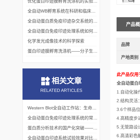
优化蛋白印迹膜孵育洗涤机的实验流程
全自动WB孵育系统在科研和临床实验中的关键角色
全自动蛋白质免疫印迹杂交系统的应用与优势
产品概
全自动蛋白免疫印迹处理系统如何提升实验效率与质量
化学发光成像技术的科学探索
品牌
蛋白印迹膜孵育洗涤机——分子生物学实验的高效助手
产地类别
此产品仅用
相关文章
全自动蛋白
RELATED ARTICLES
1.自动化
2.结构灵
Western Blot全自动工作站：生命科学研究的智能化革新
3.6个样品
全自动蛋白免疫印迹处理系统的常见问题分析
4.高精度
5.无管路
蛋白质分析技术的国产化突破——全自动蛋白印迹系统
6.高清彩
全自动蛋白印迹系统试验效果对比分析