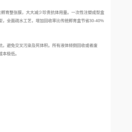
性孵育整张膜，大大减少珍贵抗体用量。一次性注塑成型盒
，全面疏水工艺，增加回收率比传统孵育盒节省30-40%
抗，避免交叉污染及死体积。所有液体倾倒回收或者废
成本极低。