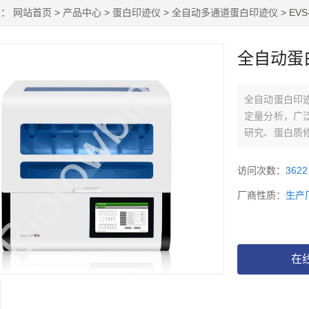
置：
网站首页
>
产品中心
>
蛋白印迹仪
>
全自动多通道蛋白印迹仪
> EV
全自动蛋
全自动蛋白印
定量分析，广
研究、蛋白质
价格蛋白印迹
测样品中的蛋
访问次数：
3622
用，并为研究
厂商性质：
生产
在