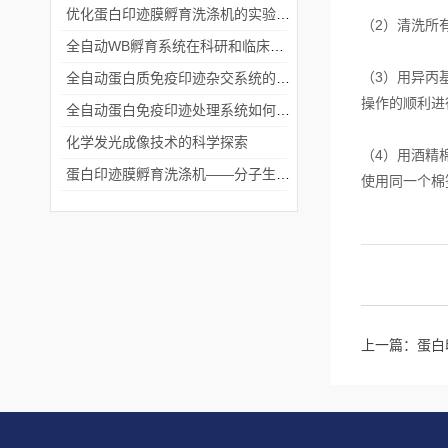
优化蛋白印迹膜孵育洗涤机的实验流程
（2）清洗所
全自动WB孵育系统在科研和临床实验中的关键角色
（3）用异丙
全自动蛋白质免疫印迹杂交系统的应用与优势
操作的顺利进
全自动蛋白免疫印迹处理系统如何提升实验效率与质量
化学发光成像技术的科学探索
（4）用酒精
蛋白印迹膜孵育洗涤机——分子生物学实验的高效助手
使用同一个棉
上一篇：
蛋白