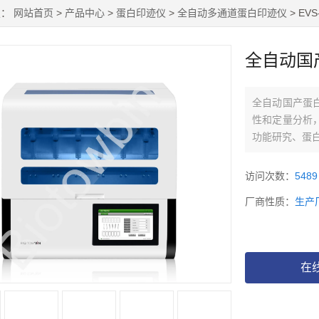
置：
网站首页
>
产品中心
>
蛋白印迹仪
>
全自动多通道蛋白印迹仪
> E
全自动国
全自动国产蛋
性和定量分析
功能研究、蛋
访问次数：
5489
厂商性质：
生产
在