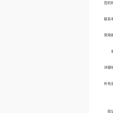
您的
联系
常用
详细
补充
验