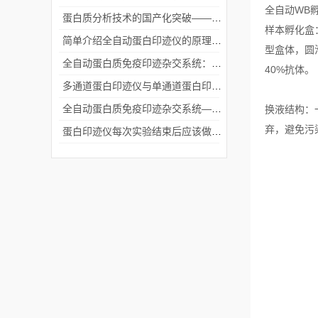
全自动WB
蛋白质分析技术的国产化突破——全自动蛋白印迹系统
样本孵化盒
简单介绍全自动蛋白印迹仪的原理及特点
型盒体，圆
全自动蛋白质免疫印迹杂交系统：探索蛋白质世界的“导航仪”
40%抗体。
多通道蛋白印迹仪与单通道蛋白印迹仪的主要区别
全自动蛋白质免疫印迹杂交系统——开启蛋白质研究新纪元
换液结构：
弃，避免污
蛋白印迹仪每次实验结束后应该做好哪些清洁维护措施？