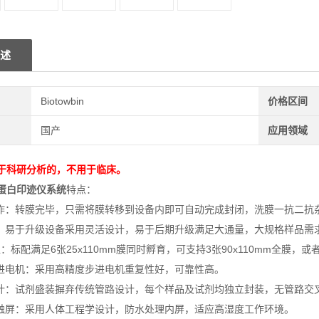
述
Biotowbin
价格区间
国产
应用领域
于科研分析的，不用于临床。
蛋白印迹仪
系统
特点：
操作：转膜完毕，只需将膜转移到设备内即可自动完成封闭，洗膜一抗二抗
活：易于升级设备采用灵活设计，易于后期升级满足大通量，大规格样品需
位：标配满足6张25x110mm膜同时孵育，可支持3张90x110mm全膜，或者
步进电机：采用高精度步进电机重复性好，可靠性高。
设计：试剂盛装摒弃传统管路设计，每个样品及试剂均独立封装，无管路交
色触屏：采用人体工程学设计，防水处理内屏，适应高湿度工作环境。