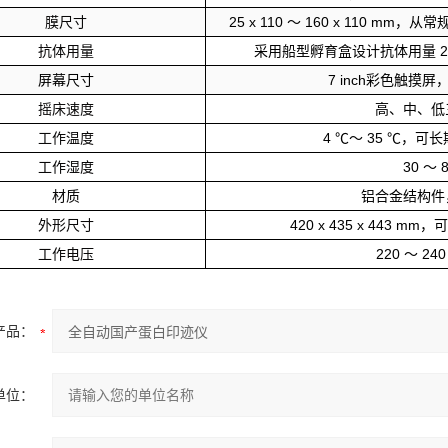
膜尺寸
25
x
110
～
160
x
110
mm，从常
抗体用量
采用船型孵育盒设计抗体用量
2
屏幕尺寸
7
inch彩色触摸
摇床速度
高、中、低
工作温度
4
℃～
35
℃，可长
工作湿度
30
～
材质
铝合金结构件
外形尺寸
420
x
435
x
443
mm，可
工作电压
220
～
240
产品：
单位：