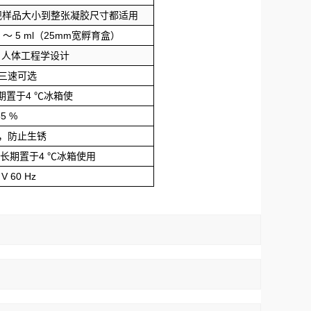
规样品大小到整张凝胶尺寸都适用
～
5
ml（25mm宽孵育盒）
屏，人体工程学设计
三速可选
期置于4
℃冰箱使
85
%
，防止生锈
长期置于4
℃冰箱使用
V
60
Hz