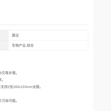
面议
生物产业,综合
杂交等步骤。
求。
支持2张160x110mm全膜。
叉污染可能。