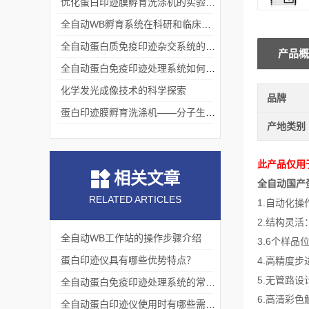
优化蛋白印迹膜孵育洗涤机的实验流程
全自动WB孵育系统在科研和临床实验中的关键角色
全自动蛋白质免疫印迹杂交系统的应用与优势
产品概
全自动蛋白免疫印迹处理系统如何提升实验效率与质量
化学发光成像技术的科学探索
品牌
蛋白印迹膜孵育洗涤机——分子生物学实验的高效助手
产地类别
此产品仅用
相关文章
全自动国产
RELATED ARTICLES
1.自动化
2.结构灵
全自动WB工作站的操作步骤介绍
3.6个样品
蛋白印迹仪具有哪些优势特点？
4.高精度
5.无管路
全自动蛋白免疫印迹处理系统的常见问题分析
6.高清彩
全自动蛋白印迹仪使用时有哪些需要注意的地方？