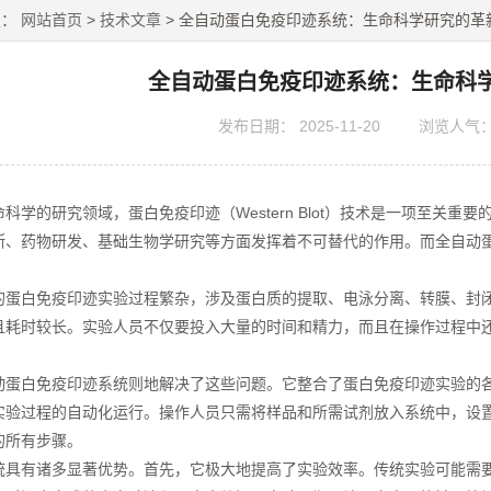
置：
网站首页
>
技术文章
> 全自动蛋白免疫印迹系统：生命科学研究的革
全自动蛋白免疫印迹系统：生命科
发布日期：
2025-11-20
浏览人气
学的研究领域，蛋白免疫印迹（Western Blot）技术是一项至关重
断、药物研发、基础生物学研究等方面发挥着不可替代的作用。而全自动
白免疫印迹实验过程繁杂，涉及蛋白质的提取、电泳分离、转膜、封闭
且耗时较长。实验人员不仅要投入大量的时间和精力，而且在操作过程中
白免疫印迹系统则地解决了这些问题。它整合了蛋白免疫印迹实验的各
实验过程的自动化运行。操作人员只需将样品和所需试剂放入系统中，设
的所有步骤。
有诸多显著优势。首先，它极大地提高了实验效率。传统实验可能需要