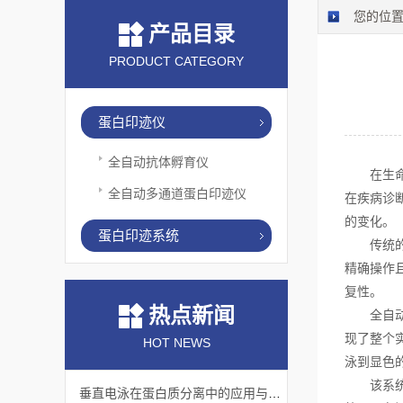
您的位
产品目录
PRODUCT CATEGORY
蛋白印迹仪
全自动抗体孵育仪
在生命科
全自动多通道蛋白印迹仪
在疾病诊
的变化。
蛋白印迹系统
传统的蛋
精确操作
复性。
热点新闻
全自动蛋
现了整个
HOT NEWS
泳到显色
该系统具
垂直电泳在蛋白质分离中的应用与挑战