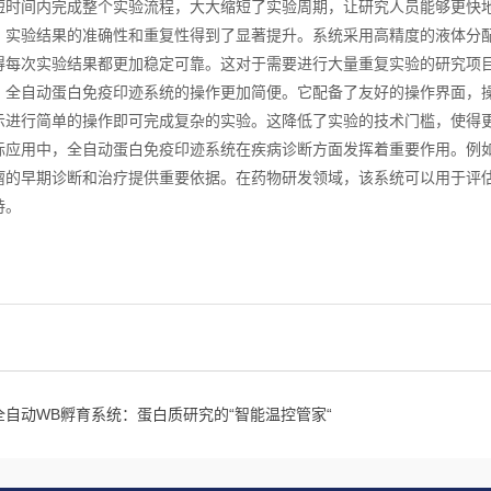
短时间内完成整个实验流程，大大缩短了实验周期，让研究人员能够更快
验结果的准确性和重复性得到了显著提升。系统采用高精度的液体分配
得每次实验结果都更加稳定可靠。这对于需要进行大量重复实验的研究项
自动蛋白免疫印迹系统的操作更加简便。它配备了友好的操作界面，操
示进行简单的操作即可完成复杂的实验。这降低了实验的技术门槛，使得
用中，全自动蛋白免疫印迹系统在疾病诊断方面发挥着重要作用。例如
瘤的早期诊断和治疗提供重要依据。在药物研发领域，该系统可以用于评
持。
全自动WB孵育系统：蛋白质研究的“智能温控管家“