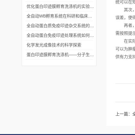
统可以在
优化蛋白印迹膜孵育洗涤机的实验流程
其次，实
全自动WB孵育系统在科研和临床实验中的关键角色
误差，使
再者，全
全自动蛋白质免疫印迹杂交系统的应用与优势
需按照提
全自动蛋白免疫印迹处理系统如何提升实验效率与质量
在实际应
化学发光成像技术的科学探索
可以为肿
蛋白印迹膜孵育洗涤机——分子生物学实验的高效助手
供有力支
上一篇：