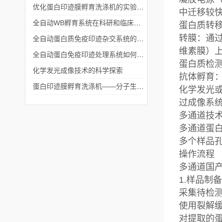
优化蛋白印迹膜孵育洗涤机的实验流程
中迁移较
全自动WB孵育系统在科研和临床实验中的关键角色
蛋白质转
转膜：通
全自动蛋白质免疫印迹杂交系统的应用与优势
维素膜）
全自动蛋白免疫印迹处理系统如何提升实验效率与质量
蛋白质检
化学发光成像技术的科学探索
抗体孵育
蛋白印迹膜孵育洗涤机——分子生物学实验的高效助手
化学发光
过成像系
多通道技
多通道蛋
多个样品
操作流程
多通道国
1.样品制
采集待检
使用裂解
对提取的