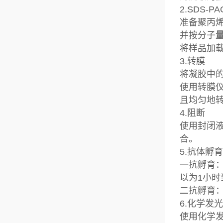
2.SDS-
准备聚丙烯
并按分子
将样品加
3.转膜
将凝胶中
使用转膜
且均匀地
4.阻断
使用封闭
合。
5.抗体孵
一抗孵育
以为1小
二抗孵育
6.化学发
使用化学发