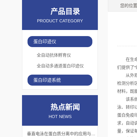
您的位
产品目录
PRODUCT CATEGORY
蛋白印迹仪
全自动抗体孵育仪
在生命科
全自动多通道蛋白印迹仪
们提供了*
从外观上
蛋白印迹系统
检测分析
材料，既
该系统的
热点新闻
泳、转印
蛋白免疫
HOT NEWS
求，自动
量，保证
垂直电泳在蛋白质分离中的应用与挑战