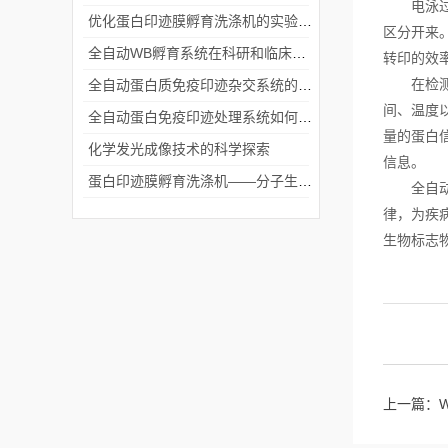
电泳过程
优化蛋白印迹膜孵育洗涤机的实验流程
区分开来
全自动WB孵育系统在科研和临床实验中的关键角色
转印的效
在检测分
全自动蛋白质免疫印迹杂交系统的应用与优势
间、温度
全自动蛋白免疫印迹处理系统如何提升实验效率与质量
量的蛋白
化学发光成像技术的科学探索
信息。
蛋白印迹膜孵育洗涤机——分子生物学实验的高效助手
全自动蛋
律，为疾
生物标志
上一篇：