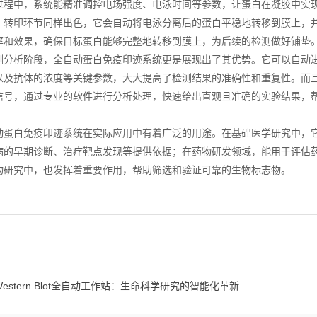
中，系统能精准调控电场强度、电泳时间等参数，让蛋白在凝胶中实现
。转印环节同样出色，它会自动将电泳分离后的蛋白平稳地转移到膜上，
率和效果，确保目标蛋白能够完整地转移到膜上，为后续的检测做好铺垫
析阶段，全自动蛋白免疫印迹系统更是展现出了其优势。它可以自动进
以及抗体的浓度等关键参数，大大提高了检测结果的准确性和重复性。而
信号，通过专业的软件进行分析处理，快速给出直观且准确的实验结果，
白免疫印迹系统在实际应用中有着广泛的用途。在基础医学研究中，它
病的早期诊断、治疗靶点发现等提供依据；在药物研发领域，能用于评估
物研究中，也发挥着重要作用，帮助筛选和验证可靠的生物标志物。
Western Blot全自动工作站：生命科学研究的智能化革新