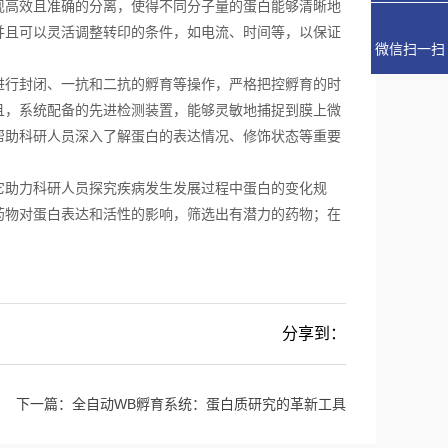
高效且准确的分离，使得不同分子量的蛋白能够清晰地
并且可以灵活调整转印的条件，如电流、时间等，以保证
微信扫一扫
。
行封闭、一抗和二抗的孵育等操作，严格把控孵育的时
且，系统配备的先进检测装置，能够灵敏地捕捉到膜上微
帮助科研人员深入了解蛋白的表达情况、修饰状态等重要
助力科研人员探究疾病发生发展过程中蛋白的变化规
药物对蛋白表达和活性的影响，筛选出有潜力的药物；在
分享到：
下一篇：
全自动WB孵育系统：蛋白质研究的革新工具