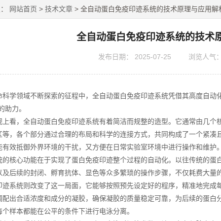
置：
网站首页
>
技术文章
> 全自动蛋白免疫印迹系统的技术原理与应用解
全自动蛋白免疫印迹系统的技术
发布日期：
2025-07-25
浏览人气
学领域不断探索的征程中，全自动蛋白免疫印迹系统凭借其高度自动化
的助力。
看，全自动蛋白免疫印迹系统有着简洁而规整的造型。它通常由几个核
区等，各个部分通过合理的布局和科学的连接方式，共同构成了一个紧凑
能有效抵御外界环境的干扰，又方便在日常实验室环境中进行操作和维护
核心功能在于实现了蛋白免疫印迹整个过程的自动化。以往传统的蛋白
以及后续的封闭、孵育抗体、显色等众多繁琐的操作步骤，不仅耗费大量
印迹系统则改变了这一局面，它能够按照预先设定好的程序，精准地完成
调配出合适浓度和成分的凝胶，确保凝胶的质量稳定可靠，为后续的蛋白
每个样本都能在公平的条件下进行电泳分离。