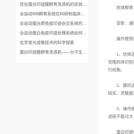
优化蛋白印迹膜孵育洗涤机的实验流程
抗体孵育：
全自动WB孵育系统在科研和临床实验中的关键角色
显影：通过
全自动蛋白质免疫印迹杂交系统的应用与优势
全自动蛋白免疫印迹处理系统如何提升实验效率与质量
操作使用需
化学发光成像技术的科学探索
蛋白印迹膜孵育洗涤机——分子生物学实验的高效助手
1、抗体选择
克隆抗体识别
行权衡。
2、膜的选择：
结实、灵敏度
3、操作细节
滤纸不能过大
蛋白印迹仪是