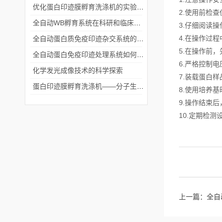
优化蛋白印迹膜孵育洗涤机的实验流程
2.使用前检
全自动WB孵育系统在科研和临床实验中的关键角色
3.仔细阅读
4.在操作过
全自动蛋白质免疫印迹杂交系统的应用与优势
5.在操作前
全自动蛋白免疫印迹处理系统如何提升实验效率与质量
6.严格控制
化学发光成像技术的科学探索
7.装载蛋白
蛋白印迹膜孵育洗涤机——分子生物学实验的高效助手
8.使用培养
9.操作结束
10.定期检
上一篇：
全自