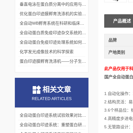
垂直电泳在蛋白质分离中的应用与挑战
优化蛋白印迹膜孵育洗涤机的实验流程
产品概述
全自动WB孵育系统在科研和临床实验中的关键角色
全自动蛋白质免疫印迹杂交系统的应用与优势
品牌
全自动蛋白免疫印迹处理系统如何提升实验效率与质量
化学发光成像技术的科学探索
产地类别
蛋白印迹膜孵育洗涤机——分子生物学实验的高效助手
此产品仅用于
国产全自动蛋
相关文章
1.自动化操作
RELATED ARTICLES
2.结构灵活：
3.6个样品位：
全自动蛋白印迹系统试验效果对比分析
4.高精度步进
全自动蛋白印迹系统：重塑蛋白研究的精准坐标
5.无管路设计