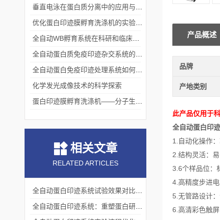
垂直电泳在蛋白质分离中的应用与挑战
优化蛋白印迹膜孵育洗涤机的实验流程
产品概述
全自动WB孵育系统在科研和临床实验中的关键角色
全自动蛋白质免疫印迹杂交系统的应用与优势
品牌
全自动蛋白免疫印迹处理系统如何提升实验效率与质量
化学发光成像技术的科学探索
产地类别
蛋白印迹膜孵育洗涤机——分子生物学实验的高效助手
此产品仅用于
全自动蛋白印
1.自动化操作
相关文章
2.结构灵活：
RELATED ARTICLES
3.6个样品位：
4.高精度步进
全自动蛋白印迹系统试验效果对比分析
5.无管路设计
全自动蛋白印迹系统：重塑蛋白研究的精准坐标
6.高清彩色触